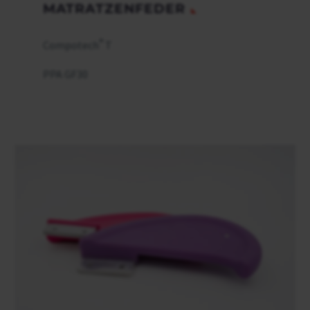
MATRATZENFEDER
®
Compotech
T
PPA GF30