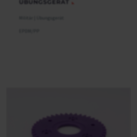
ÜBUNGSGERÄT
Militär | Übungsgerät
EPDM/PP