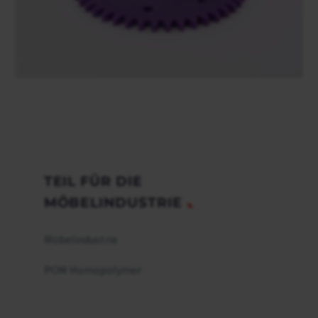
TEIL FÜR DIE
MÖBELINDUSTRIE
Möbelindustrie
POM Homopolymer