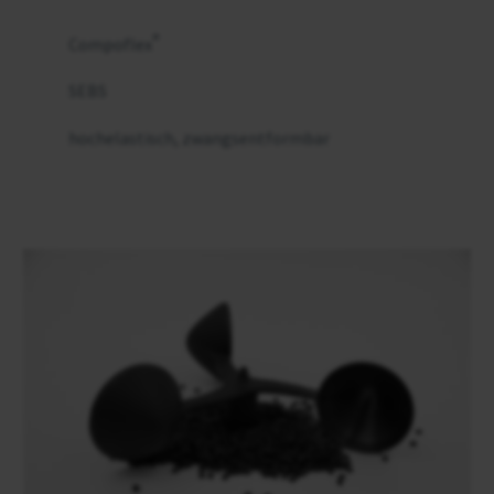
®
Compoflex
SEBS
hochelastisch, zwangsentformbar