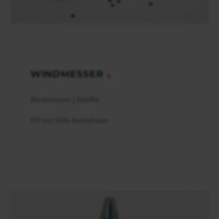
WINDMESSER
Windmesser | Skilifte
PP mit 50% Kohlefaser