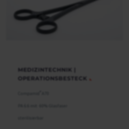
MEDIZINTECHNIK |
OPERATIONSBESTECK
®
Compamid
A70
PA 6.6 mit 60% Glasfaser
sterilisierbar