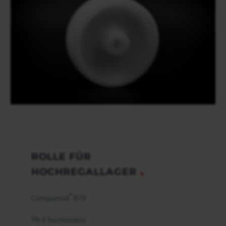
ROLLE FÜR
HOCHREGALLAGER
®
Compamid
B70
PA 6 hochviskos