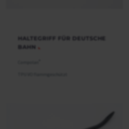
HALTEGRIFF FÜR DEUTSCHE
BAHN
®
Compolan
TPU VO flammgeschützt