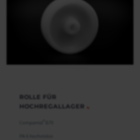
ROLLE FÜR
HOCHREGALLAGER
®
Compamid
B70
PA 6 hochviskos