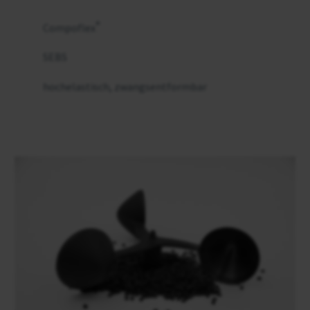
®
Compoflex
SEBS
hochelastisch, zwangsentformbar