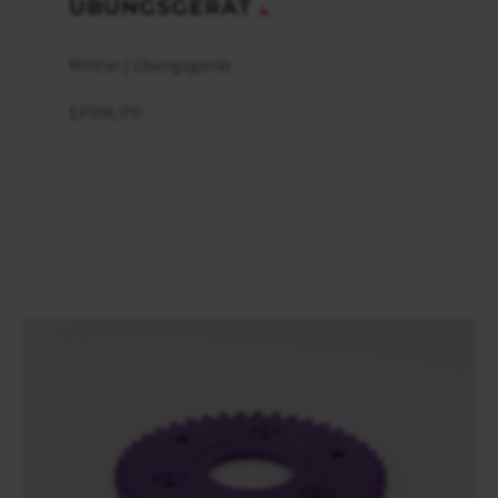
ÜBUNGSGERÄT
Militär | Übungsgerät
EPDM/PP