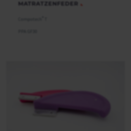
MATRATZENFEDER
®
Compotech
T
PPA GF30