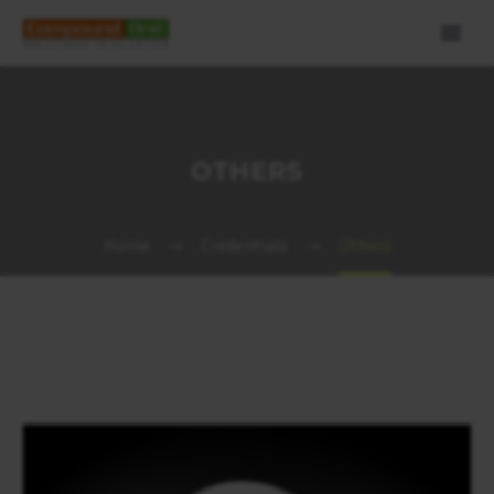
OTHERS
Home
Credentials
Others