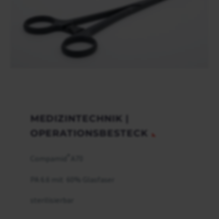
MEDIZINTECHNIK |
OPERATIONSBESTECK
®
Compamid
A70
PA 6.6 mit 60% Glasfaser
sterilisierbar