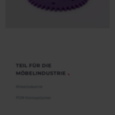
TEIL FÜR DIE
MÖBELINDUSTRIE
Möbelindustrie
POM Homopolymer