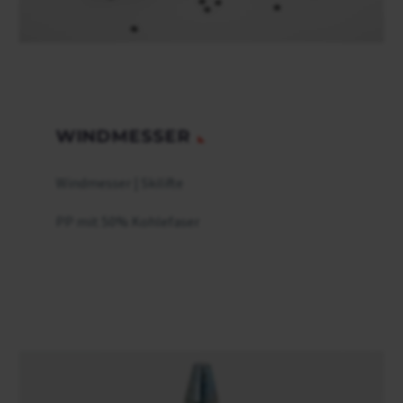
WINDMESSER
Windmesser | Skilifte
PP mit 50% Kohlefaser