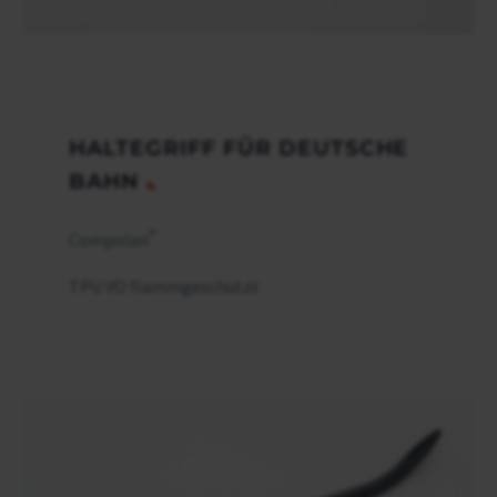
HALTEGRIFF FÜR DEUTSCHE
BAHN
®
Compolan
TPU VO flammgeschützt