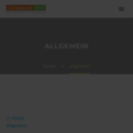
ALLGEMEIN
Home
allgemein
By
Ralph
allgemein